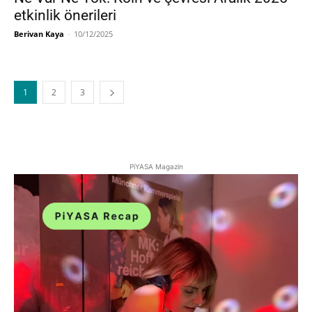
etkinlik önerileri
Berivan Kaya
-
10/12/2025
1
2
3
PiYASA Magazin