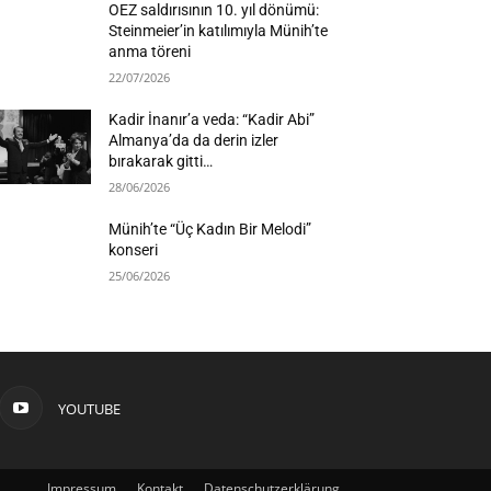
OEZ saldırısının 10. yıl dönümü:
Steinmeier’in katılımıyla Münih’te
anma töreni
22/07/2026
Kadir İnanır’a veda: “Kadir Abi”
Almanya’da da derin izler
bırakarak gitti…
28/06/2026
Münih’te “Üç Kadın Bir Melodi”
konseri
25/06/2026
YOUTUBE
Impressum
Kontakt
Datenschutzerklärung