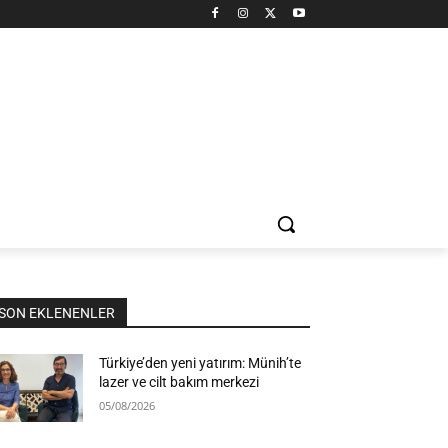
SON EKLENENLER
Türkiye’den yeni yatırım: Münih’te
lazer ve cilt bakım merkezi
05/08/2026