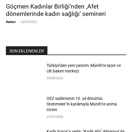
Göçmen Kadınlar Birliği’nden ‚Afet
dönemlerinde kadın sağlığı’ semineri
Haber
-
16/03/2023
SON EKLENENLER
Türkiye’den yeni yatırım: Münih’te lazer ve
cilt bakım merkezi
05/08/2026
OEZ saldırısının 10. yıl dönümü:
Steinmeier’in katılımıyla Münih’te anma
töreni
22/07/2026
Kadir İnanır’a veda: “Kadir Abi” Almanya’da