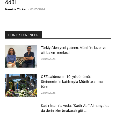
ödül
Hamide Türker
-
06/05/2024
SON EKLENENLER
Türkiye’den yeni yatırım: Münih’te lazer ve
cilt bakım merkezi
05/08/2026
OEZ saldırısının 10. yıl dönümü:
Steinmeier’in katılımıyla Münih’te anma
töreni
22/07/2026
Kadir İnanır’a veda: “Kadir Abi” Almanya’da
da derin izler bırakarak gitti…