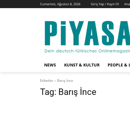
Cumartesi, Ağustos 8, 2026
Giriş Yap / Kayıt Ol
Ana
NEWS
KUNST & KULTUR
PEOPLE & 
Etiketler
Barış İnce
Tag:
Barış İnce