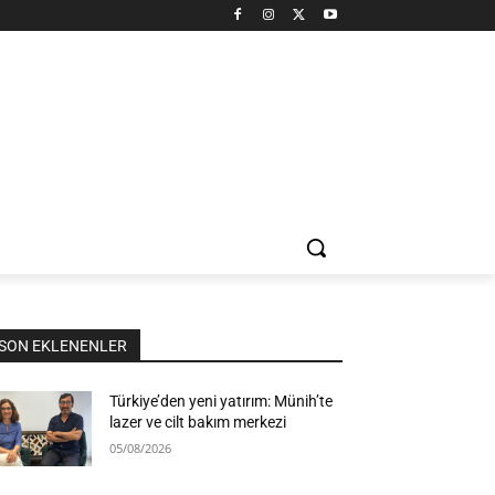
SON EKLENENLER
Türkiye’den yeni yatırım: Münih’te
lazer ve cilt bakım merkezi
05/08/2026