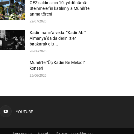
OEZ saldırısının 10. yıl dönümü:
Steinmeier’in katılımıyla Münih’te
anma töreni
22/07/2026
Kadir İnanır’a veda: “Kadir Abi”
Almanya’da da derin izler
bırakarak gitti…
28/06/2026
Münih’te “Üç Kadın Bir Melodi”
konseri
25/06/2026
YOUTUBE
Impressum
Kontakt
Datenschutzerklärung