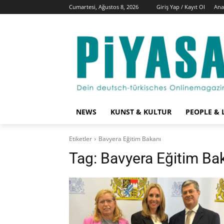
Cumartesi, Ağustos 8, 2026
Giriş Yap / Kayıt Ol
Ana
NEWS
KUNST & KULTUR
PEOPLE & 
Etiketler
Bavyera Eğitim Bakanı
Tag:
Bavyera Eğitim Ba