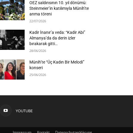
OEZ saldırısının 10. yıl dönümü:
Steinmeier’in katılımıyla Münih’te
anma töreni
22/07/2026
Kadir İnanır’a veda: “Kadir Abi”
Almanya’da da derin izler
bırakarak gitti…
28/06/2026
Münih’te “Üç Kadın Bir Melodi”
konseri
25/06/2026
YOUTUBE
Impressum
Kontakt
Datenschutzerklärung