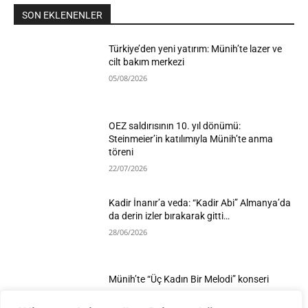
SON EKLENENLER
Türkiye’den yeni yatırım: Münih’te lazer ve
cilt bakım merkezi
05/08/2026
OEZ saldırısının 10. yıl dönümü:
Steinmeier’in katılımıyla Münih’te anma
töreni
22/07/2026
Kadir İnanır’a veda: “Kadir Abi” Almanya’da
da derin izler bırakarak gitti…
28/06/2026
Münih’te “Üç Kadın Bir Melodi” konseri
25/06/2026