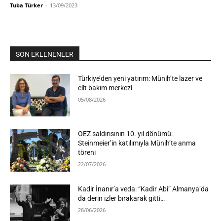
Tuba Türker
-
13/09/2023
SON EKLENENLER
Türkiye’den yeni yatırım: Münih’te lazer ve
cilt bakım merkezi
05/08/2026
OEZ saldırısının 10. yıl dönümü:
Steinmeier’in katılımıyla Münih’te anma
töreni
22/07/2026
Kadir İnanır’a veda: “Kadir Abi” Almanya’da
da derin izler bırakarak gitti…
28/06/2026