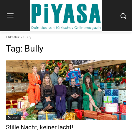
Etiketler
Bully
Tag:
Bully
Deutsch
Stille Nacht, keiner lacht!