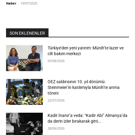
Haber
-
19/07/2025
SON EKLENENLER
Türkiye’den yeni yatırım: Münih’te lazer ve
cilt bakım merkezi
05/08/2026
OEZ saldırısının 10. yıl dönümü:
Steinmeier’in katılımıyla Münih’te anma
töreni
22/07/2026
Kadir İnanır’a veda: “Kadir Abi” Almanya’da
da derin izler bırakarak gitti…
28/06/2026