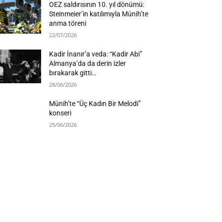
OEZ saldırısının 10. yıl dönümü:
Steinmeier’in katılımıyla Münih’te
anma töreni
22/07/2026
Kadir İnanır’a veda: “Kadir Abi”
Almanya’da da derin izler
bırakarak gitti…
28/06/2026
Münih’te “Üç Kadın Bir Melodi”
konseri
25/06/2026