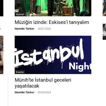
Güncel
Müziğin izinde: Eskises’i tanıyalım
4
Hamide Türker
-
24/01/2026
Events
Münih’te İstanbul geceleri
yaşatılacak
Hamide Türker
-
09/04/2024