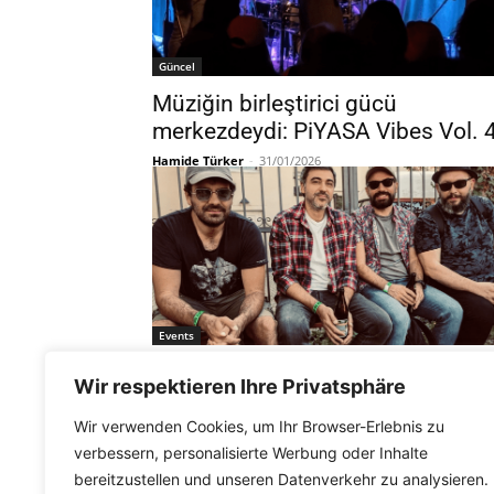
Güncel
Müziğin birleştirici gücü
merkezdeydi: PiYASA Vibes Vol. 
Hamide Türker
-
31/01/2026
Events
Münih’te PiYASA Vibes Vol. 4 ile
Wir respektieren Ihre Privatsphäre
yeni yılı birlikte kutluyoruz
Wir verwenden Cookies, um Ihr Browser-Erlebnis zu
Hamide Türker
-
30/12/2025
verbessern, personalisierte Werbung oder Inhalte
bereitzustellen und unseren Datenverkehr zu analysieren.