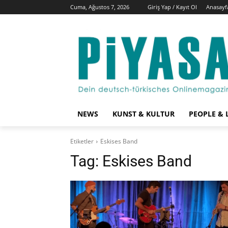
Cuma, Ağustos 7, 2026
Giriş Yap / Kayıt Ol
Anasayf
NEWS
KUNST & KULTUR
PEOPLE & 
Etiketler
Eskises Band
Tag:
Eskises Band