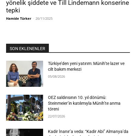
yönelik şiddete ve Till Lindemann konserine
tepki
Hamide Türker
-
26/11/2025
SON EKLENENLER
Türkiye’den yeni yatırım: Münih’te lazer ve
cilt bakım merkezi
05/08/2026
OEZ saldırısının 10. yıl dönümü:
Steinmeier’in katılımıyla Münih’te anma
töreni
22/07/2026
Kadir İnanır’a veda: “Kadir Abi” Almanya’da