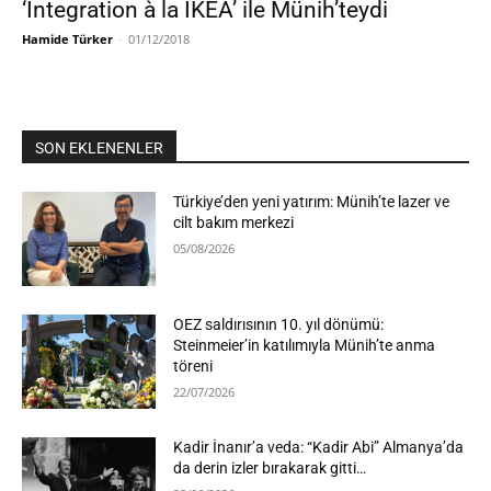
‘Integration à la IKEA’ ile Münih’teydi
Hamide Türker
-
01/12/2018
SON EKLENENLER
Türkiye’den yeni yatırım: Münih’te lazer ve
cilt bakım merkezi
05/08/2026
OEZ saldırısının 10. yıl dönümü:
Steinmeier’in katılımıyla Münih’te anma
töreni
22/07/2026
Kadir İnanır’a veda: “Kadir Abi” Almanya’da
da derin izler bırakarak gitti…