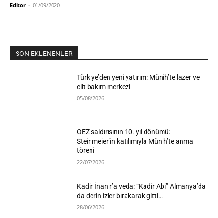
Editor
-
01/09/2020
SON EKLENENLER
Türkiye’den yeni yatırım: Münih’te lazer ve
cilt bakım merkezi
05/08/2026
OEZ saldırısının 10. yıl dönümü:
Steinmeier’in katılımıyla Münih’te anma
töreni
22/07/2026
Kadir İnanır’a veda: “Kadir Abi” Almanya’da
da derin izler bırakarak gitti…
28/06/2026