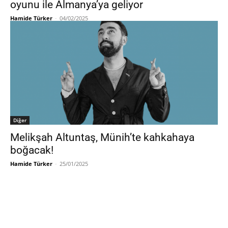
oyunu ile Almanya’ya geliyor
Hamide Türker
-
04/02/2025
Diğer
Melikşah Altuntaş, Münih’te kahkahaya
boğacak!
Hamide Türker
-
25/01/2025