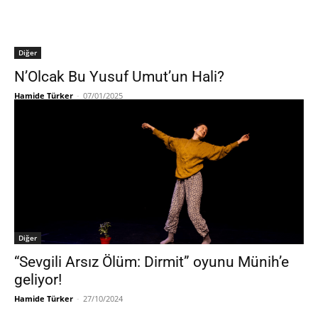
Diğer
N’Olcak Bu Yusuf Umut’un Hali?
Hamide Türker
-
07/01/2025
Diğer
“Sevgili Arsız Ölüm: Dirmit” oyunu Münih’e
geliyor!
Hamide Türker
-
27/10/2024