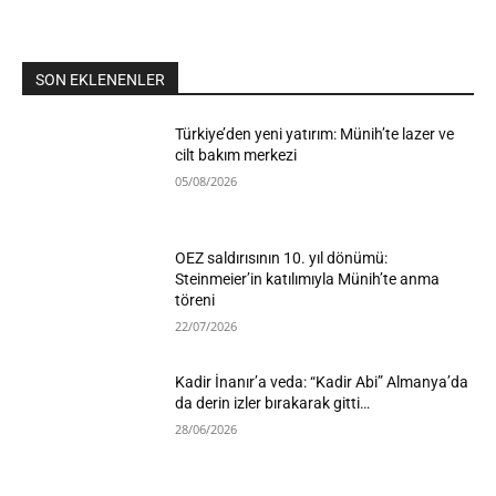
SON EKLENENLER
Türkiye’den yeni yatırım: Münih’te lazer ve
cilt bakım merkezi
05/08/2026
OEZ saldırısının 10. yıl dönümü:
Steinmeier’in katılımıyla Münih’te anma
töreni
22/07/2026
Kadir İnanır’a veda: “Kadir Abi” Almanya’da
da derin izler bırakarak gitti…
28/06/2026