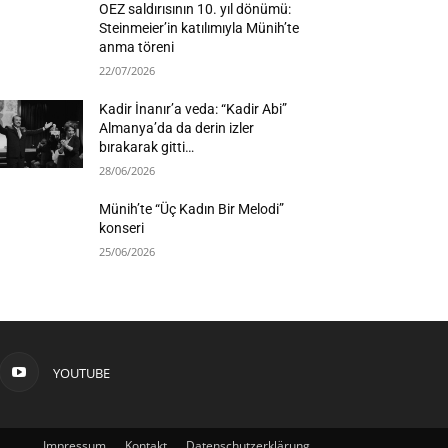
OEZ saldırısının 10. yıl dönümü:
Steinmeier’in katılımıyla Münih’te
anma töreni
22/07/2026
Kadir İnanır’a veda: “Kadir Abi”
Almanya’da da derin izler
bırakarak gitti…
28/06/2026
Münih’te “Üç Kadın Bir Melodi”
konseri
25/06/2026
YOUTUBE
Impressum
Kontakt
Datenschutzerklärung