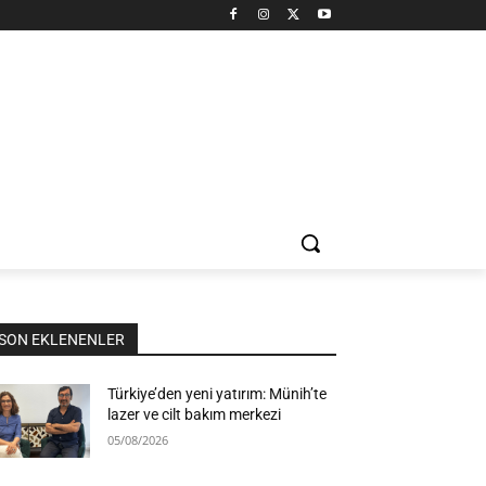
SON EKLENENLER
Türkiye’den yeni yatırım: Münih’te
lazer ve cilt bakım merkezi
05/08/2026