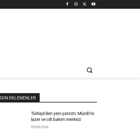
SON EKLENENLER
Türkiye’den yeni yatırım: Münih’te
lazer ve cilt bakım merkezi
05/08/2026