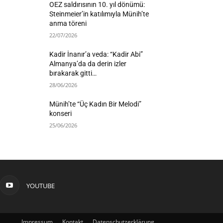
OEZ saldırısının 10. yıl dönümü:
Steinmeier’in katılımıyla Münih’te
anma töreni
22/07/2026
Kadir İnanır’a veda: “Kadir Abi”
Almanya’da da derin izler
bırakarak gitti…
28/06/2026
Münih’te “Üç Kadın Bir Melodi”
konseri
25/06/2026
YOUTUBE
Impressum
Kontakt
Datenschutzerklärung