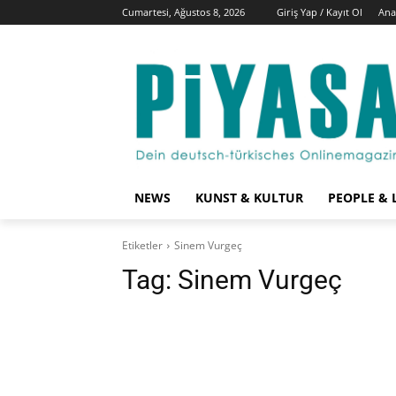
Cumartesi, Ağustos 8, 2026
Giriş Yap / Kayıt Ol
Ana
NEWS
KUNST & KULTUR
PEOPLE & 
Etiketler
Sinem Vurgeç
Tag:
Sinem Vurgeç