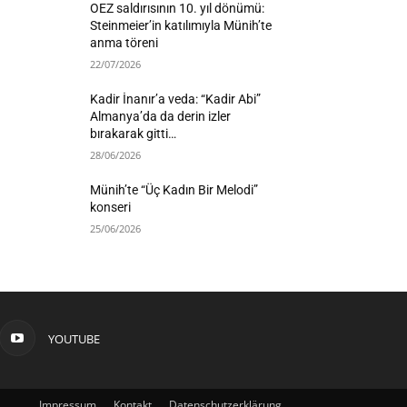
OEZ saldırısının 10. yıl dönümü:
Steinmeier’in katılımıyla Münih’te
anma töreni
22/07/2026
Kadir İnanır’a veda: “Kadir Abi”
Almanya’da da derin izler
bırakarak gitti…
28/06/2026
Münih’te “Üç Kadın Bir Melodi”
konseri
25/06/2026
YOUTUBE
Impressum
Kontakt
Datenschutzerklärung