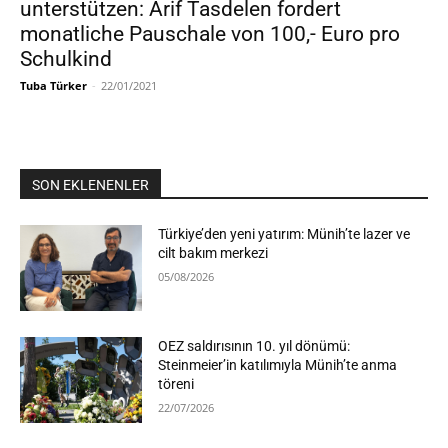
unterstützen: Arif Tasdelen fordert
monatliche Pauschale von 100,- Euro pro
Schulkind
Tuba Türker
-
22/01/2021
SON EKLENENLER
Türkiye’den yeni yatırım: Münih’te lazer ve
cilt bakım merkezi
05/08/2026
OEZ saldırısının 10. yıl dönümü:
Steinmeier’in katılımıyla Münih’te anma
töreni
22/07/2026