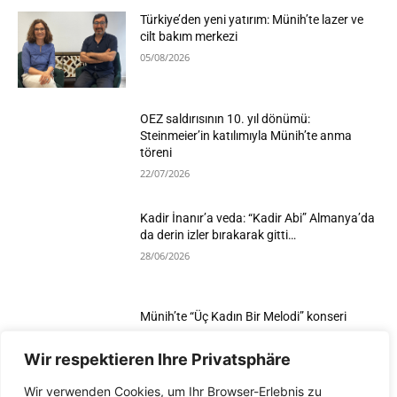
Türkiye’den yeni yatırım: Münih’te lazer ve
cilt bakım merkezi
05/08/2026
OEZ saldırısının 10. yıl dönümü:
Steinmeier’in katılımıyla Münih’te anma
töreni
22/07/2026
Kadir İnanır’a veda: “Kadir Abi” Almanya’da
da derin izler bırakarak gitti…
28/06/2026
Münih’te “Üç Kadın Bir Melodi” konseri
25/06/2026
Wir respektieren Ihre Privatsphäre
Wir verwenden Cookies, um Ihr Browser-Erlebnis zu