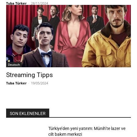
Tuba Türker
-
28/11/2024
Deutsch
Streaming Tipps
Tuba Türker
-
19/05/2024
SON EKLENENLER
Türkiye’den yeni yatırım: Münih’te lazer ve
cilt bakım merkezi