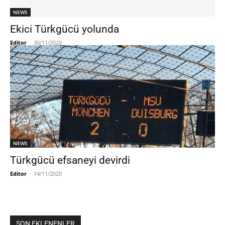
NEWS
Ekici Türkgücü yolunda
Editor
-
30/11/2020
NEWS
Türkgücü efsaneyi devirdi
Editor
-
14/11/2020
SON EKLENENLER