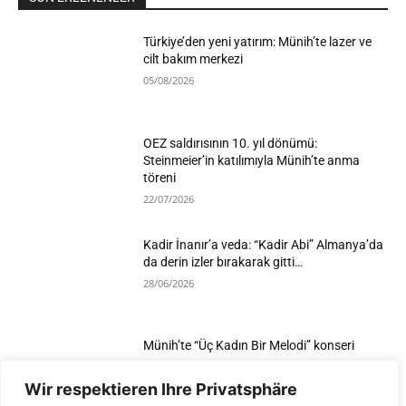
Türkiye’den yeni yatırım: Münih’te lazer ve
cilt bakım merkezi
05/08/2026
OEZ saldırısının 10. yıl dönümü:
Steinmeier’in katılımıyla Münih’te anma
töreni
22/07/2026
Kadir İnanır’a veda: “Kadir Abi” Almanya’da
da derin izler bırakarak gitti…
28/06/2026
Münih’te “Üç Kadın Bir Melodi” konseri
25/06/2026
Wir respektieren Ihre Privatsphäre