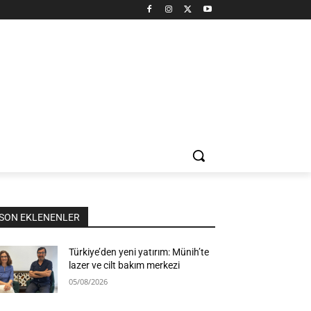
SON EKLENENLER
Türkiye’den yeni yatırım: Münih’te
lazer ve cilt bakım merkezi
05/08/2026