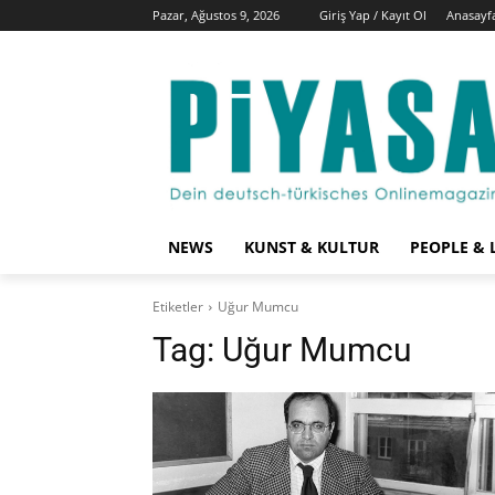
Pazar, Ağustos 9, 2026
Giriş Yap / Kayıt Ol
Anasayf
NEWS
KUNST & KULTUR
PEOPLE & 
Etiketler
Uğur Mumcu
Tag:
Uğur Mumcu