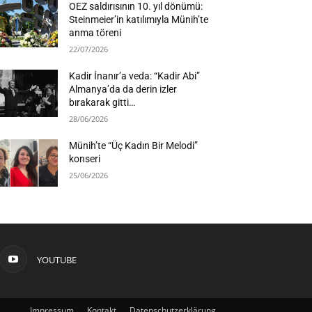
OEZ saldırısının 10. yıl dönümü:
Steinmeier’in katılımıyla Münih’te
anma töreni
22/07/2026
Kadir İnanır’a veda: “Kadir Abi”
Almanya’da da derin izler
bırakarak gitti…
28/06/2026
Münih’te “Üç Kadın Bir Melodi”
konseri
25/06/2026
YOUTUBE
Impressum
Kontakt
Datenschutzerklärung