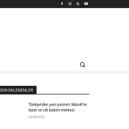
SON EKLENENLER
Türkiye’den yeni yatırım: Münih’te
lazer ve cilt bakım merkezi
05/08/2026