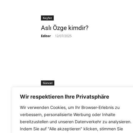
Keşfet
Aslı Özge kimdir?
Editor
-
12/07/2025
Güncel
’Onursal Altın Ayı’yı alan Steven
Wir respektieren Ihre Privatsphäre
Spielberg: „I’m not finished“
Wir verwenden Cookies, um Ihr Browser-Erlebnis zu
Hamide Türker
-
22/02/2023
verbessern, personalisierte Werbung oder Inhalte
bereitzustellen und unseren Datenverkehr zu analysieren.
Indem Sie auf "Alle akzeptieren" klicken, stimmen Sie