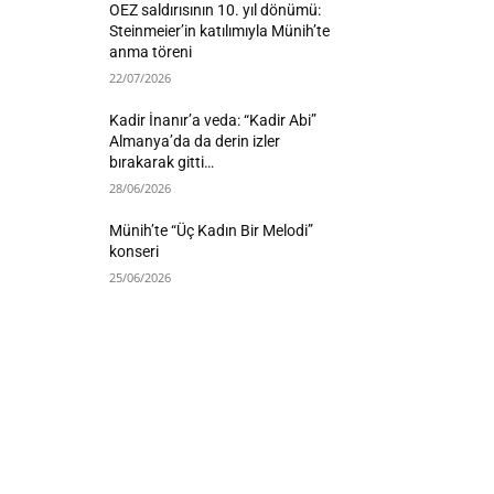
OEZ saldırısının 10. yıl dönümü:
Steinmeier’in katılımıyla Münih’te
anma töreni
22/07/2026
Kadir İnanır’a veda: “Kadir Abi”
Almanya’da da derin izler
bırakarak gitti…
28/06/2026
Münih’te “Üç Kadın Bir Melodi”
konseri
25/06/2026