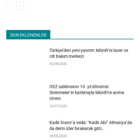
SON EKLENENLER
Türkiye’den yeni yatırım: Münih’te lazer ve
cilt bakım merkezi
05/08/2026
OEZ saldırısının 10. yıl dönümü:
Steinmeier’in katılımıyla Münih’te anma
töreni
22/07/2026
Kadir İnanır’a veda: “Kadir Abi” Almanya’da
da derin izler bırakarak gitti…
28/06/2026