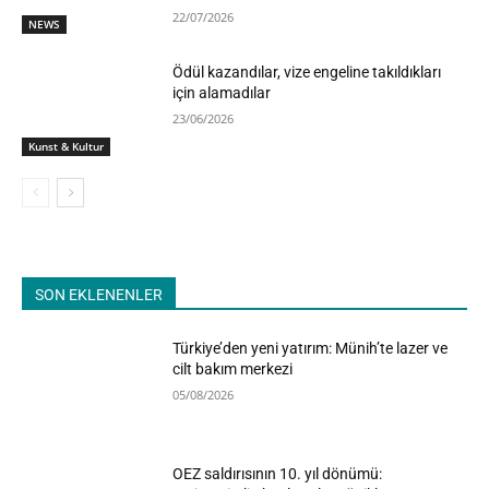
22/07/2026
NEWS
Ödül kazandılar, vize engeline takıldıkları
için alamadılar
23/06/2026
Kunst & Kultur
SON EKLENENLER
Türkiye’den yeni yatırım: Münih’te lazer ve
cilt bakım merkezi
05/08/2026
OEZ saldırısının 10. yıl dönümü: