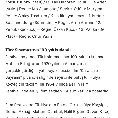
Köksüz (Entwurzelt) / M. Tali Öngören Ödülü: Die Arier
(Arıler) Regie: Mo Asumang / Seyirci Ödülü: Meryem –
Regie: Atalay Taşdiken / Kısa film yarışması : 1. Meine
Beschneidung (Sünnetim) – Regie: Arne Ahrens / 2.
Pepûk (Kuckuck) – Regie: Özkan Küçük / 3. Patika (Der
Pfad) – Regie: Onur Yağız
Türk Sineması’nın 100. yılı kutlandı
Festival boyunca Türk sinemasının 100. yılı da kutlandı.
Muhsin Ertuğrul’un 1920 yılında Almanya’da
gerçekleştirdiği siyah beyaz sessiz film “Kara Lale
Bayramı” piyano eşliğinde seyirci ile buluştu. Hülya
Koçyiğit’in takdimi ile 1964 yılında Berlin Film
Festivali’nde en iyi film seçilen “Susuz Yaz” da gösterildi..
Film festivaline Türkiye’den Fatma Girik, Hülya Koçyiğit,
Demet Akbağ, Meltem Cumbul, Halil Ergün, Güven Kıraç,