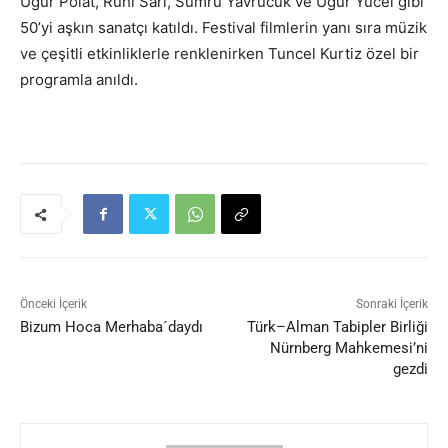
Uğur Polat, Ruhi Sarı, Sumru Yavrucuk ve Uğur Yücel gibi
50’yi aşkın sanatçı katıldı. Festival filmlerin yanı sıra müzik
ve çeşitli etkinliklerle renklenirken Tuncel Kurtiz özel bir
programla anıldı.
Önceki İçerik
Sonraki İçerik
Bizum Hoca Merhaba´daydı
Türk–Alman Tabipler Birliği
Nürnberg Mahkemesi’ni
gezdi