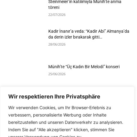
Steinmeier’in katılımıyla Münih’te anma
töreni
22/07/2026
Kadir İnanır’a veda: “Kadir Abi” Almanya’da
da derin izler bırakarak gitti…
28/06/2026
Münih’te “Üç Kadın Bir Melodi” konseri
25/06/2026
Wir respektieren Ihre Privatsphäre
Devamını Göster
Wir verwenden Cookies, um Ihr Browser-Erlebnis zu
verbessern, personalisierte Werbung oder Inhalte
bereitzustellen und unseren Datenverkehr zu analysieren.
Indem Sie auf "Alle akzeptieren" klicken, stimmen Sie
unserer Verwendung von Cookies zu.