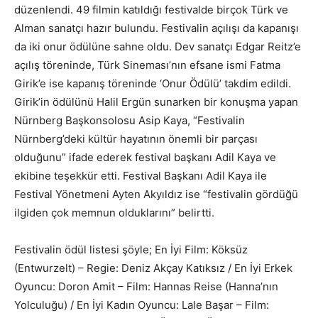
düzenlendi. 49 filmin katıldığı festivalde birçok Türk ve
Alman sanatçı hazır bulundu. Festivalin açılışı da kapanışı
da iki onur ödülüne sahne oldu. Dev sanatçı Edgar Reitz’e
açılış töreninde, Türk Sineması’nın efsane ismi Fatma
Girik’e ise kapanış töreninde ‘Onur Ödülü’ takdim edildi.
Girik’in ödülünü Halil Ergün sunarken bir konuşma yapan
Nürnberg Başkonsolosu Asip Kaya, “Festivalin
Nürnberg’deki kültür hayatının önemli bir parçası
olduğunu” ifade ederek festival başkanı Adil Kaya ve
ekibine teşekkür etti. Festival Başkanı Adil Kaya ile
Festival Yönetmeni Ayten Akyıldız ise “festivalin gördüğü
ilgiden çok memnun olduklarını” belirtti.
Festivalin ödül listesi şöyle; En İyi Film: Köksüz
(Entwurzelt) – Regie: Deniz Akçay Katıksız / En İyi Erkek
Oyuncu: Doron Amit – Film: Hannas Reise (Hanna’nın
Yolculuğu) / En İyi Kadın Oyuncu: Lale Başar – Film: