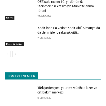
OEZ saldırısının 10. yıl dönümü:
Steinmeier’in katılımıyla Münih’te anma
töreni
22/07/2026
NEWS
Kadir İnanır’a veda: “Kadir Abi” Almanya’da
da derin izler bırakarak gitti…
28/06/2026
Kunst & Kultur
SON EKLENENLER
Türkiye’den yeni yatırım: Münih’te lazer ve
cilt bakım merkezi
05/08/2026