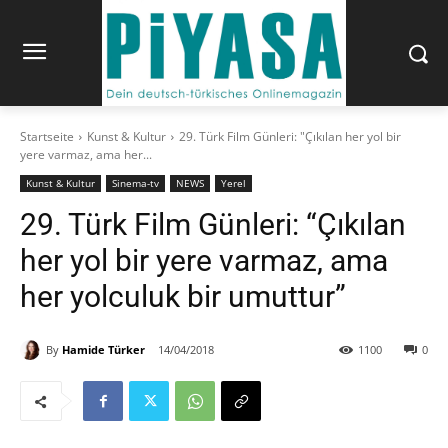
Startseite
Kunst & Kultur
29. Türk Film Günleri: "Çıkılan her yol bir
yere varmaz, ama her...
Kunst & Kultur
Sinema-tv
NEWS
Yerel
29. Türk Film Günleri: “Çıkılan
her yol bir yere varmaz, ama
her yolculuk bir umuttur”
By
Hamide Türker
14/04/2018
1100
0