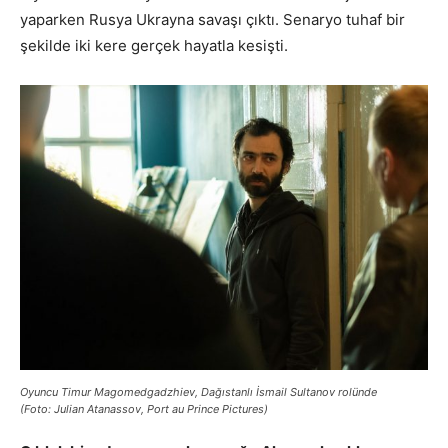
yaparken Rusya Ukrayna savaşı çıktı. Senaryo tuhaf bir
şekilde iki kere gerçek hayatla kesişti.
Oyuncu Timur Magomedgadzhiev, Dağıstanlı İsmail Sultanov rolünde
(Foto: Julian Atanassov, Port au Prince Pictures)