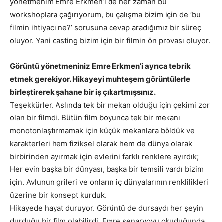
yönetmenim Emre Erkmen’i de her zaman bu
workshoplara çağırıyorum, bu çalışma bizim için de ‘bu
filmin ihtiyacı ne?’ sorusuna cevap aradığımız bir süreç
oluyor. Yani casting bizim için bir filmin ön provası oluyor.
Görüntü yönetmeniniz Emre Erkmen’i ayrıca tebrik
etmek gerekiyor. Hikayeyi muhteşem görüntülerle
birleştirerek şahane bir iş çıkartmışsınız.
Teşekkürler. Aslında tek bir mekan olduğu için çekimi zor
olan bir filmdi. Bütün film boyunca tek bir mekanı
monotonlaştırmamak için küçük mekanlara böldük ve
karakterleri hem fiziksel olarak hem de dünya olarak
birbirinden ayırmak için evlerini farklı renklere ayırdık;
Her evin başka bir dünyası, başka bir temsili vardı bizim
için. Avlunun grileri ve onların iç dünyalarının renklilikleri
üzerine bir konsept kurduk.
Hikayede hayat duruyor. Görüntü de dursaydı her şeyin
durduğu bir film olabilirdi. Emre senaryoyu okuduğunda