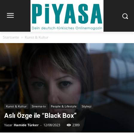
Startseite
Kunst & Kultur
Kunst & Kultur
Sinema-tv
People & Lıfestyle
Söyleşi
Aslı Özge ile “Black Box”
Yazar
Hamide Türker
-
12/08/2023
2389