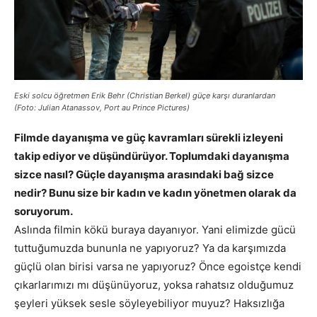
Eski solcu öğretmen Erik Behr (Christian Berkel) güçe karşı duranlardan
(Foto: Julian Atanassov, Port au Prince Pictures)
Filmde dayanışma ve güç kavramları sürekli izleyeni
takip ediyor ve düşündürüyor. Toplumdaki dayanışma
sizce nasıl? Güçle dayanışma arasındaki bağ sizce
nedir? Bunu size bir kadın ve kadın yönetmen olarak da
soruyorum.
Aslında filmin kökü buraya dayanıyor. Yani elimizde gücü
tuttuğumuzda bununla ne yapıyoruz? Ya da karşımızda
güçlü olan birisi varsa ne yapıyoruz? Önce egoistçe kendi
çıkarlarımızı mı düşünüyoruz, yoksa rahatsız olduğumuz
şeyleri yüksek sesle söyleyebiliyor muyuz? Haksızlığa