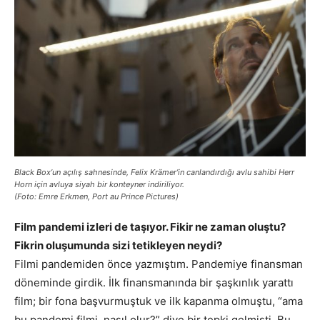
Black Box’un açılış sahnesinde, Felix Krämer’in canlandırdığı avlu sahibi Herr
Horn için avluya siyah bir konteyner indiriliyor.
(Foto: Emre Erkmen, Port au Prince Pictures)
Film pandemi izleri de taşıyor. Fikir ne zaman oluştu?
Fikrin oluşumunda sizi tetikleyen neydi?
Filmi pandemiden önce yazmıştım. Pandemiye finansman
döneminde girdik. İlk finansmanında bir şaşkınlık yarattı
film; bir fona başvurmuştuk ve ilk kapanma olmuştu, “ama
bu pandemi filmi, nasıl olur?” diye bir tepki gelmişti. Bu