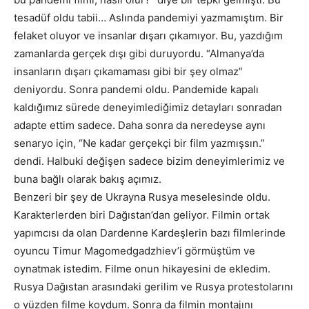
tesadüf oldu tabii… Aslında pandemiyi yazmamıştım. Bir
felaket oluyor ve insanlar dışarı çıkamıyor. Bu, yazdığım
zamanlarda gerçek dışı gibi duruyordu. “Almanya’da
insanların dışarı çıkamaması gibi bir şey olmaz”
deniyordu. Sonra pandemi oldu. Pandemide kapalı
kaldığımız sürede deneyimlediğimiz detayları sonradan
adapte ettim sadece. Daha sonra da neredeyse aynı
senaryo için, “Ne kadar gerçekçi bir film yazmışsın.”
dendi. Halbuki değişen sadece bizim deneyimlerimiz ve
buna bağlı olarak bakış açımız.
Benzeri bir şey de Ukrayna Rusya meselesinde oldu.
Karakterlerden biri Dağıstan’dan geliyor. Filmin ortak
yapımcısı da olan Dardenne Kardeşlerin bazı filmlerinde
oyuncu Timur Magomedgadzhiev’i görmüştüm ve
oynatmak istedim. Filme onun hikayesini de ekledim.
Rusya Dağıstan arasındaki gerilim ve Rusya protestolarını
o yüzden filme koydum. Sonra da filmin montajını