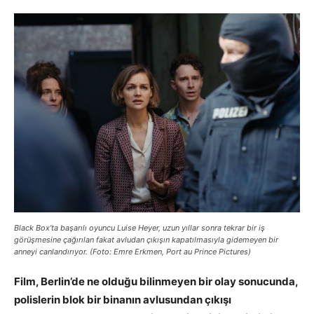
Black Box’ta başarılı oyuncu Luise Heyer, uzun yıllar sonra tekrar bir iş
görüşmesine çağırılan fakat avludan çıkışın kapatılmasıyla gidemeyen bir
anneyi canlandırıyor. (Foto: Emre Erkmen, Port au Prince Pictures)
Film, Berlin’de ne olduğu bilinmeyen bir olay sonucunda,
polislerin blok bir binanın avlusundan çıkışı