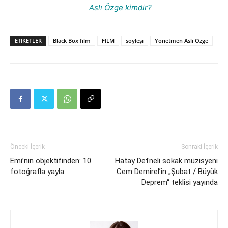
Aslı Özge kimdir?
ETIKETLER
Black Box film
FİLM
söyleşi
Yönetmen Aslı Özge
Önceki İçerik
Sonraki İçerik
Emi’nin objektifinden: 10
Hatay Defneli sokak müzisyeni
fotoğrafla yayla
Cem Demirel’in „Şubat / Büyük
Deprem“ teklisi yayında