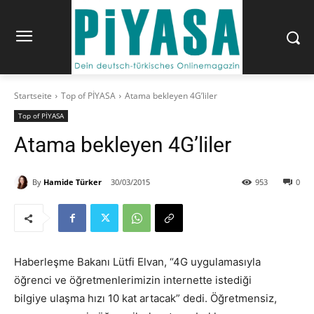
Startseite
Top of PİYASA
Atama bekleyen 4G’liler
Top of PİYASA
Atama bekleyen 4G’liler
By
Hamide Türker
30/03/2015
953
0
Haberleşme Bakanı Lütfi Elvan, “4G uygulamasıyla
öğrenci ve öğretmenlerimizin internette istediği
bilgiye ulaşma hızı 10 kat artacak” dedi. Öğretmensiz,