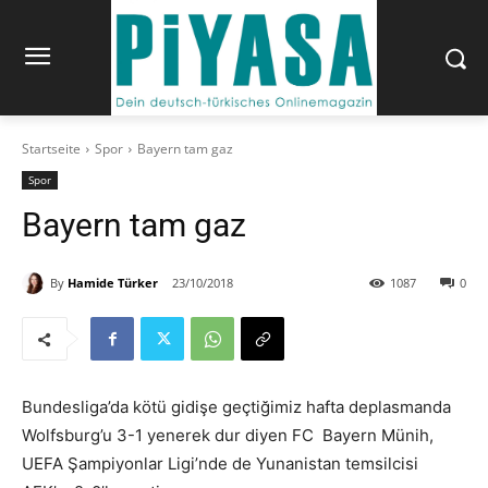
Startseite
Spor
Bayern tam gaz
Spor
Bayern tam gaz
By
Hamide Türker
23/10/2018
1087
0
Bundesliga’da kötü gidişe geçtiğimiz hafta deplasmanda
Wolfsburg’u 3-1 yenerek dur diyen FC Bayern Münih,
UEFA Şampiyonlar Ligi’nde de Yunanistan temsilcisi