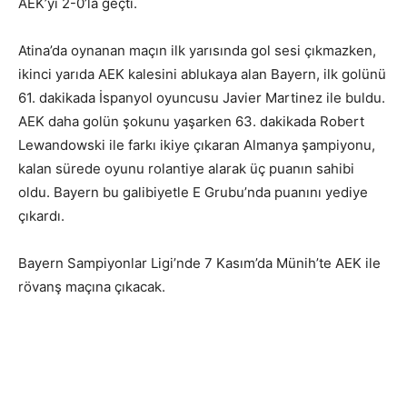
AEK’yı 2-0’la geçti.
Atina’da oynanan maçın ilk yarısında gol sesi çıkmazken,
ikinci yarıda AEK kalesini ablukaya alan Bayern, ilk golünü
61. dakikada İspanyol oyuncusu Javier Martinez ile buldu.
AEK daha golün şokunu yaşarken 63. dakikada Robert
Lewandowski ile farkı ikiye çıkaran Almanya şampiyonu,
kalan sürede oyunu rolantiye alarak üç puanın sahibi
oldu. Bayern bu galibiyetle E Grubu’nda puanını yediye
çıkardı.
Bayern Sampiyonlar Ligi’nde 7 Kasım’da Münih’te AEK ile
rövanş maçına çıkacak.