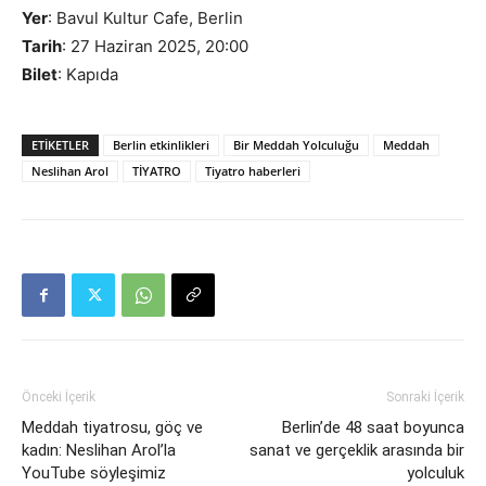
Yer
: Bavul Kultur Cafe, Berlin
Tarih
: 27 Haziran 2025, 20:00
Bilet
: Kapıda
ETIKETLER
Berlin etkinlikleri
Bir Meddah Yolculuğu
Meddah
Neslihan Arol
TİYATRO
Tiyatro haberleri
Önceki İçerik
Sonraki İçerik
Meddah tiyatrosu, göç ve
Berlin’de 48 saat boyunca
kadın: Neslihan Arol’la
sanat ve gerçeklik arasında bir
YouTube söyleşimiz
yolculuk