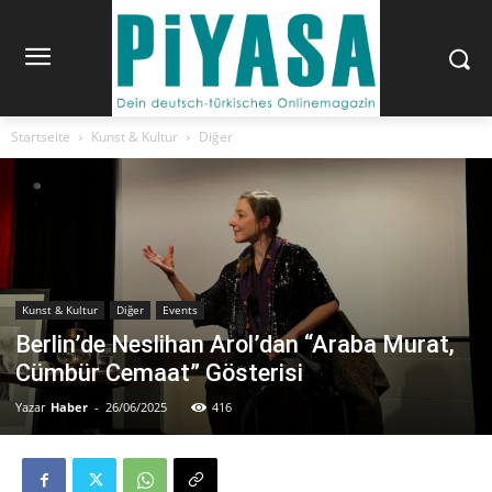
Startseite
Kunst & Kultur
Diğer
Kunst & Kultur
Diğer
Events
Berlin’de Neslihan Arol’dan “Araba Murat,
Cümbür Cemaat” Gösterisi
Yazar
Haber
-
26/06/2025
416