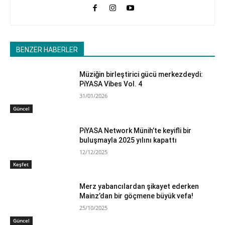
BENZER HABERLER
Müziğin birleştirici gücü merkezdeydi:
PiYASA Vibes Vol. 4
31/01/2026
Güncel
PiYASA Network Münih’te keyifli bir
buluşmayla 2025 yılını kapattı
12/12/2025
Keşfet
Merz yabancılardan şikayet ederken
Mainz’dan bir göçmene büyük vefa!
25/10/2025
Güncel