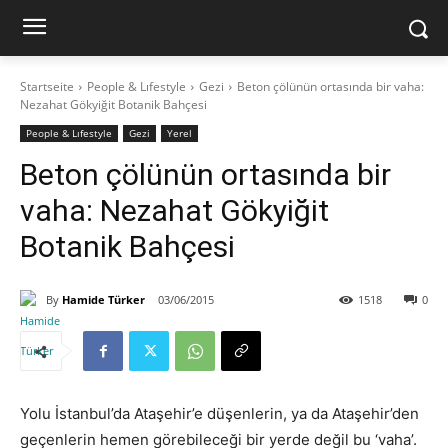
Startseite
People & Lıfestyle
Gezi
Beton çölünün ortasında bir vaha:
Nezahat Gökyiğit Botanik Bahçesi
People & Lıfestyle
Gezi
Yerel
Beton çölünün ortasında bir
vaha: Nezahat Gökyiğit
Botanik Bahçesi
By
Hamide Türker
03/06/2015
1518
0
Yolu İstanbul’da Ataşehir’e düşenlerin, ya da Ataşehir’den
geçenlerin hemen görebileceği bir yerde değil bu ‘vaha’.