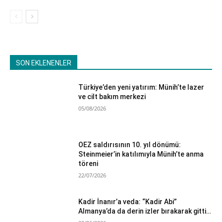
SON EKLENENLER
Türkiye’den yeni yatırım: Münih’te lazer
ve cilt bakım merkezi
05/08/2026
OEZ saldırısının 10. yıl dönümü:
Steinmeier’in katılımıyla Münih’te anma
töreni
22/07/2026
Kadir İnanır’a veda: “Kadir Abi”
Almanya’da da derin izler bırakarak gitti…