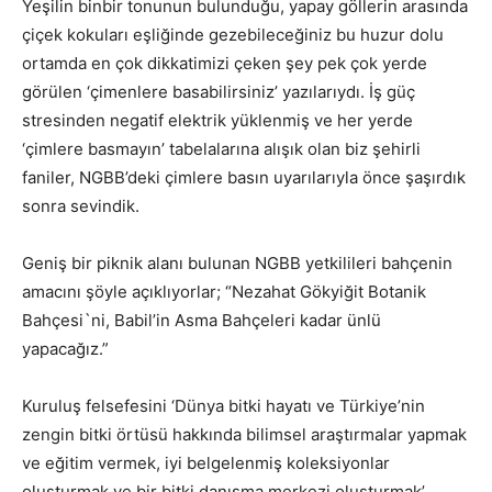
Yeşilin binbir tonunun bulunduğu, yapay göllerin arasında
çiçek kokuları eşliğinde gezebileceğiniz bu huzur dolu
ortamda en çok dikkatimizi çeken şey pek çok yerde
görülen ‘çimenlere basabilirsiniz’ yazılarıydı. İş güç
stresinden negatif elektrik yüklenmiş ve her yerde
‘çimlere basmayın’ tabelalarına alışık olan biz şehirli
faniler, NGBB’deki çimlere basın uyarılarıyla önce şaşırdık
sonra sevindik.
Geniş bir piknik alanı bulunan NGBB yetkilileri bahçenin
amacını şöyle açıklıyorlar; “Nezahat Gökyiğit Botanik
Bahçesi`ni, Babil’in Asma Bahçeleri kadar ünlü
yapacağız.”
Kuruluş felsefesini ‘Dünya bitki hayatı ve Türkiye’nin
zengin bitki örtüsü hakkında bilimsel araştırmalar yapmak
ve eğitim vermek, iyi belgelenmiş koleksiyonlar
oluşturmak ve bir bitki danışma merkezi oluşturmak’