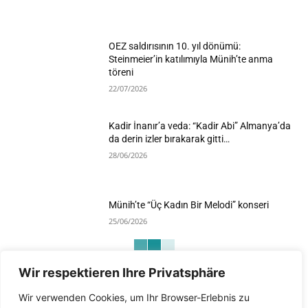
OEZ saldırısının 10. yıl dönümü:
Steinmeier’in katılımıyla Münih’te anma
töreni
22/07/2026
Kadir İnanır’a veda: “Kadir Abi” Almanya’da
da derin izler bırakarak gitti…
28/06/2026
Münih’te “Üç Kadın Bir Melodi” konseri
25/06/2026
Wir respektieren Ihre Privatsphäre
Devamını Göster
Wir verwenden Cookies, um Ihr Browser-Erlebnis zu