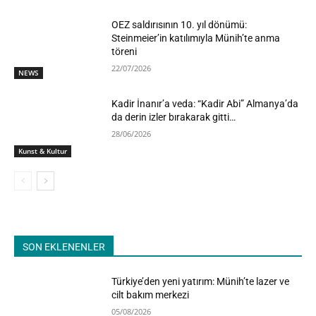
OEZ saldırısının 10. yıl dönümü:
Steinmeier’in katılımıyla Münih’te anma
töreni
22/07/2026
NEWS
Kadir İnanır’a veda: “Kadir Abi” Almanya’da
da derin izler bırakarak gitti…
28/06/2026
Kunst & Kultur
SON EKLENENLER
Türkiye’den yeni yatırım: Münih’te lazer ve
cilt bakım merkezi
05/08/2026