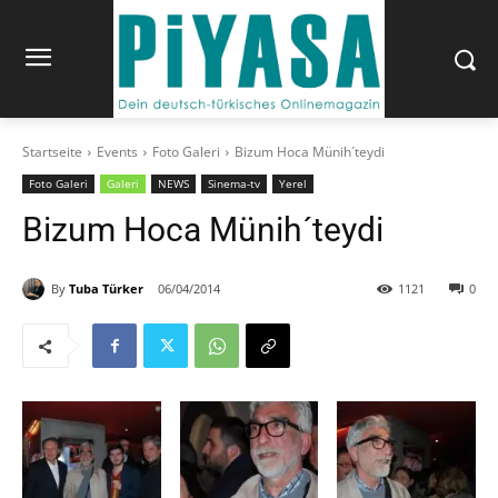
Startseite
Events
Foto Galeri
Bizum Hoca Münih´teydi
Foto Galeri
Galeri
NEWS
Sinema-tv
Yerel
Bizum Hoca Münih´teydi
By
Tuba Türker
06/04/2014
1121
0