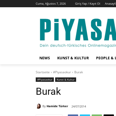
Cuma, Ağustos 7, 2026
Giriş Yap / Kayıt Ol
Anasayf
NEWS
KUNST & KULTUR
PEOPLE & 
Startseite
#Piyasaokur
Burak
#Piyasaokur
Kunst & Kultur
Burak
By
Hamide Türker
24/07/2014