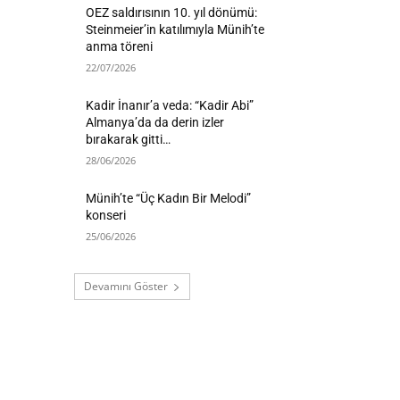
OEZ saldırısının 10. yıl dönümü:
Steinmeier’in katılımıyla Münih’te
anma töreni
22/07/2026
Kadir İnanır’a veda: “Kadir Abi”
Almanya’da da derin izler
bırakarak gitti…
28/06/2026
Münih’te “Üç Kadın Bir Melodi”
konseri
25/06/2026
Devamını Göster