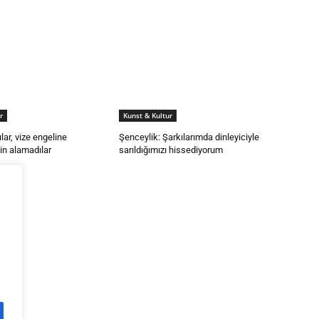
r
Kunst & Kultur
lar, vize engeline
Şenceylik: Şarkılarımda dinleyiciyle
için alamadılar
sarıldığımızı hissediyorum