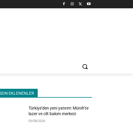
SON EKLENENLER
Türkiye’den yeni yatırım: Münih’te
lazer ve cilt bakım merkezi
05/08/2026