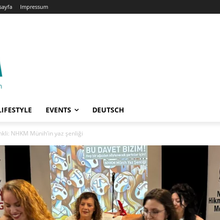
sayfa
Impressum
LIFESTYLE
EVENTS
DEUTSCH
renkli: NHKM Münih’in yaz şenliği