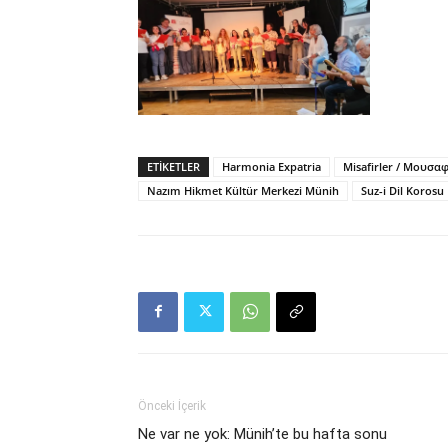
ETIKETLER
Harmonia Expatria
Misafirler / Μουσα
Nazım Hikmet Kültür Merkezi Münih
Suz-i Dil Korosu
Önceki İçerik
Ne var ne yok: Münih’te bu hafta sonu