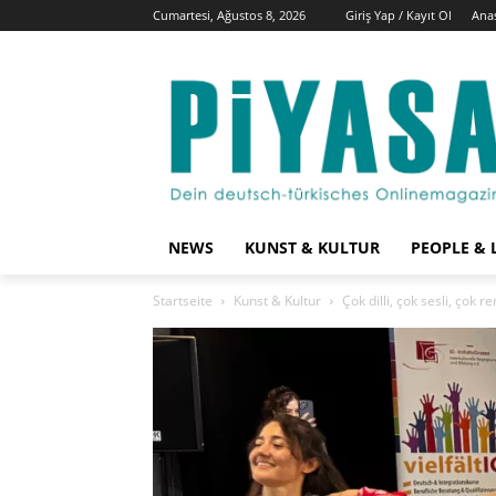
Cumartesi, Ağustos 8, 2026
Giriş Yap / Kayıt Ol
Ana
NEWS
KUNST & KULTUR
PEOPLE & 
Startseite
Kunst & Kultur
Çok dilli, çok sesli, çok 