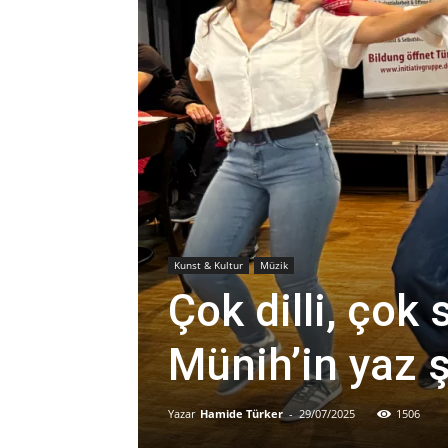
Kunst & Kultur
Müzik
Çok dilli, çok
Münih’in yaz ş
Yazar
Hamide Türker
-
29/07/2025
1506