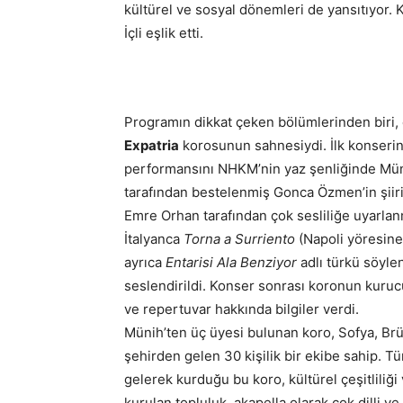
kültürel ve sosyal dönemleri de yansıtıyor.
İçli eşlik etti.
Programın dikkat çeken bölümlerinden biri,
Expatria
korosunun sahnesiydi. İlk konserin
performansını NHKM’nin yaz şenliğinde Müni
tarafından bestelenmiş Gonca Özmen’in şiir
Emre Orhan tarafından çok sesliliğe uyarlan
İtalyanca
Torna a Surriento
(Napoli yöresine 
ayrıca
Entarisi Ala Benziyor
adlı türkü söylen
seslendirildi. Konser sonrası koronun kuru
ve repertuvar hakkında bilgiler verdi.
Münih’ten üç üyesi bulunan koro, Sofya, Brük
şehirden gelen 30 kişilik bir ekibe sahip. Tü
gelerek kurduğu bu koro, kültürel çeşitliliğ
kurulan topluluk, akapella olarak çok dilli v