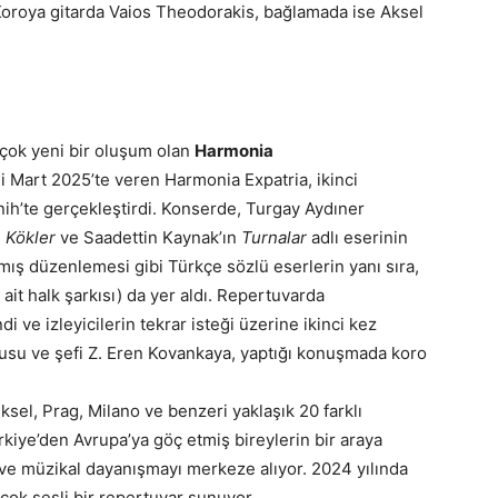
 Koroya gitarda Vaios Theodorakis, bağlamada ise Aksel
 çok yeni bir oluşum olan
Harmonia
i Mart 2025’te veren Harmonia Expatria, ikinci
h’te gerçekleştirdi. Konserde, Turgay Aydıner
i
Kökler
ve Saadettin Kaynak’ın
Turnalar
adlı eserinin
mış düzenlemesi gibi Türkçe sözlü eserlerin yanı sıra,
ait halk şarkısı) da yer aldı. Repertuvarda
di ve izleyicilerin tekrar isteği üzerine ikinci kez
cusu ve şefi Z. Eren Kovankaya, yaptığı konuşmada koro
sel, Prag, Milano ve benzeri yaklaşık 20 farklı
rkiye’den Avrupa’ya göç etmiş bireylerin bir araya
i ve müzikal dayanışmayı merkeze alıyor. 2024 yılında
e çok sesli bir repertuvar sunuyor.