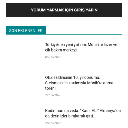
YORUM YAPMAK İÇIN GIRIŞ YAPIN
SON EKLENENLER
Türkiye’den yeni yatırım: Münih’te lazer ve
cilt bakım merkezi
05/08/2026
OEZ saldırısının 10. yıl dönümü:
Steinmeier’in katılımıyla Münih’te anma
töreni
22/07/2026
Kadir İnanır’a veda: “Kadir Abi” Almanya’da
da derin izler bırakarak gitti…
28/06/2026