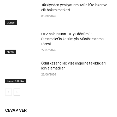
Türkiye’den yeni yatırım: Münih’te lazer ve
cilt bakım merkezi
05/08/2026
Güncel
OEZ saldırısının 10. yıl dönümü:
Steinmeier’in katılımıyla Münih’te anma
töreni
22/07/2026
NEWS
Ödül kazandılar, vize engeline takıldıkları
için alamadılar
23/06/2026
Kunst & Kultur
CEVAP VER