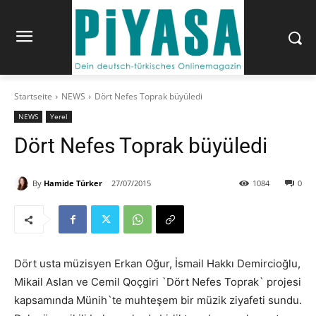
Startseite
NEWS
Dört Nefes Toprak büyüledi
NEWS
Yerel
Dört Nefes Toprak büyüledi
By
Hamide Türker
27/07/2015
1084
0
Dört usta müzisyen Erkan Oğur, İsmail Hakkı Demircioğlu,
Mikail Aslan ve Cemil Qoçgiri `Dört Nefes Toprak` projesi
kapsamında Münih`te muhteşem bir müzik ziyafeti sundu.