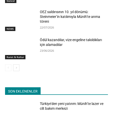
Güncel
OEZ saldırısının 10. yıl dönümü:
Steinmeier’in katılımıyla Münih’te anma
töreni
22/07/2026
NEWS
Ödül kazandılar, vize engeline takıldıkları
için alamadılar
23/06/2026
Kunst & Kultur
SON EKLENENLER
Türkiye’den yeni yatırım: Münih’te lazer ve
cilt bakım merkezi