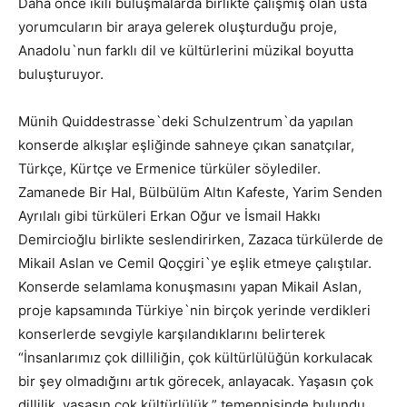
Daha önce ikili buluşmalarda birlikte çalışmış olan usta
yorumcuların bir araya gelerek oluşturduğu proje,
Anadolu`nun farklı dil ve kültürlerini müzikal boyutta
buluşturuyor.
Münih Quiddestrasse`deki Schulzentrum`da yapılan
konserde alkışlar eşliğinde sahneye çıkan sanatçılar,
Türkçe, Kürtçe ve Ermenice türküler söylediler.
Zamanede Bir Hal, Bülbülüm Altın Kafeste, Yarim Senden
Ayrılalı gibi türküleri Erkan Oğur ve İsmail Hakkı
Demircioğlu birlikte seslendirirken, Zazaca türkülerde de
Mikail Aslan ve Cemil Qoçgiri`ye eşlik etmeye çalıştılar.
Konserde selamlama konuşmasını yapan Mikail Aslan,
proje kapsamında Türkiye`nin birçok yerinde verdikleri
konserlerde sevgiyle karşılandıklarını belirterek
“İnsanlarımız çok dilliliğin, çok kültürlülüğün korkulacak
bir şey olmadığını artık görecek, anlayacak. Yaşasın çok
dillilik, yaşasın çok kültürlülük.” temennisinde bulundu.