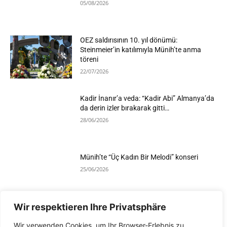
05/08/2026
OEZ saldırısının 10. yıl dönümü:
Steinmeier’in katılımıyla Münih’te anma
töreni
22/07/2026
Kadir İnanır’a veda: “Kadir Abi” Almanya’da
da derin izler bırakarak gitti…
28/06/2026
Münih’te “Üç Kadın Bir Melodi” konseri
25/06/2026
Wir respektieren Ihre Privatsphäre
Devamını Göster
Wir verwenden Cookies, um Ihr Browser-Erlebnis zu