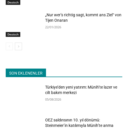
Deutsch
„Nur wer’s richtig sagt, kommt ans Ziel“ von
Tijen Onaran
22/01/2026
Deutsch
SON EKLENENLER
Türkiye’den yeni yatırım: Münih’te lazer ve
cilt bakım merkezi
05/08/2026
OEZ saldırısının 10. yıl dönümü:
Steinmeier’in katılımıyla Münih’te anma