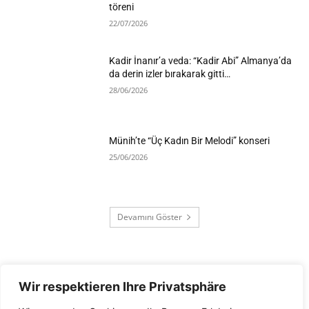
töreni
22/07/2026
Kadir İnanır’a veda: “Kadir Abi” Almanya’da
da derin izler bırakarak gitti…
28/06/2026
Münih’te “Üç Kadın Bir Melodi” konseri
25/06/2026
Devamını Göster
Wir respektieren Ihre Privatsphäre