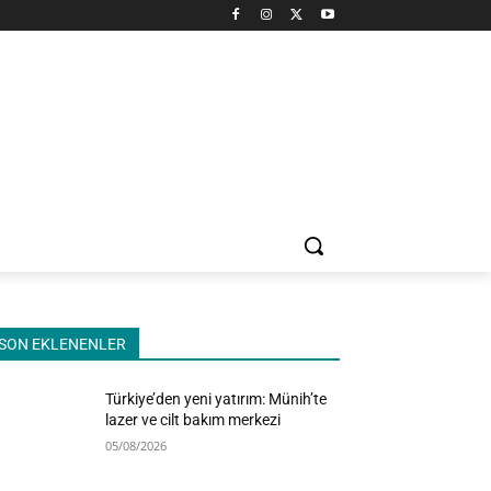
SON EKLENENLER
Türkiye’den yeni yatırım: Münih’te
lazer ve cilt bakım merkezi
05/08/2026