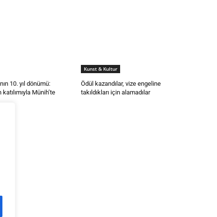
Kunst & Kultur
nın 10. yıl dönümü:
Ödül kazandılar, vize engeline
 katılımıyla Münih’te
takıldıkları için alamadılar