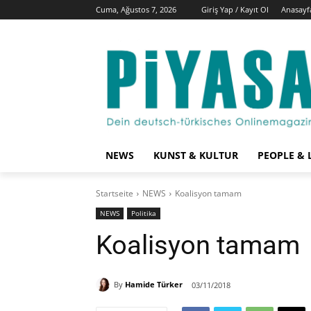
Cuma, Ağustos 7, 2026
Giriş Yap / Kayıt Ol
Anasayf
NEWS
KUNST & KULTUR
PEOPLE & 
Startseite
NEWS
Koalisyon tamam
NEWS
Politika
Koalisyon tamam
By
Hamide Türker
03/11/2018