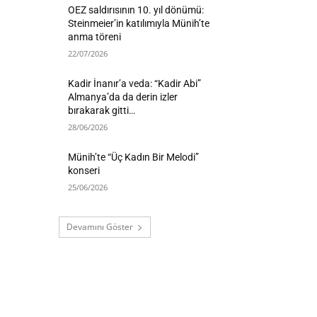
OEZ saldırısının 10. yıl dönümü:
Steinmeier’in katılımıyla Münih’te
anma töreni
22/07/2026
Kadir İnanır’a veda: “Kadir Abi”
Almanya’da da derin izler
bırakarak gitti…
28/06/2026
Münih’te “Üç Kadın Bir Melodi”
konseri
25/06/2026
Devamını Göster