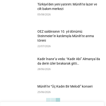
Türkiye’den yeni yatırım: Münih’te lazer ve
cilt bakım merkezi
05/08/2026
OEZ saldırısının 10. yıl dönümü:
Steinmeier’in katılımıyla Münih’te anma
töreni
22/07/2026
Kadir İnanır’a veda: “Kadir Abi” Almanya’da
da derin izler bırakarak gitti…
28/06/2026
Münih’te “Üç Kadın Bir Melodi” konseri
25/06/2026