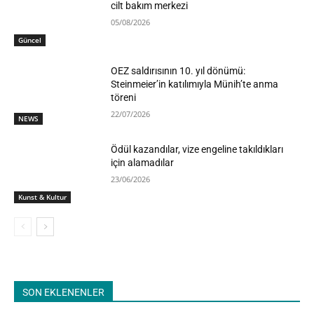
cilt bakım merkezi
05/08/2026
Güncel
OEZ saldırısının 10. yıl dönümü:
Steinmeier’in katılımıyla Münih’te anma
töreni
22/07/2026
NEWS
Ödül kazandılar, vize engeline takıldıkları
için alamadılar
23/06/2026
Kunst & Kultur
SON EKLENENLER