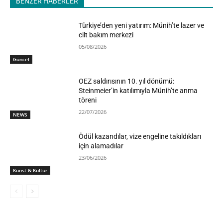
BENZER HABERLER
Türkiye’den yeni yatırım: Münih’te lazer ve
cilt bakım merkezi
05/08/2026
Güncel
OEZ saldırısının 10. yıl dönümü:
Steinmeier’in katılımıyla Münih’te anma
töreni
22/07/2026
NEWS
Ödül kazandılar, vize engeline takıldıkları
için alamadılar
23/06/2026
Kunst & Kultur