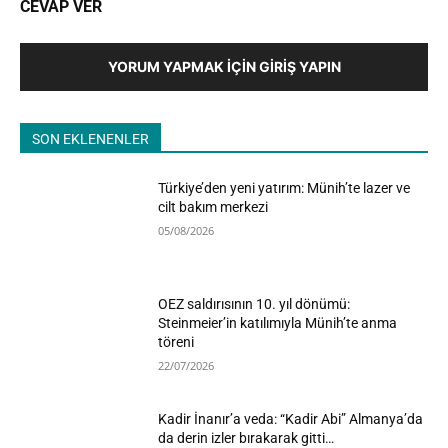
CEVAP VER
YORUM YAPMAK İÇIN GIRIŞ YAPIN
SON EKLENENLER
Türkiye’den yeni yatırım: Münih’te lazer ve
cilt bakım merkezi
05/08/2026
OEZ saldırısının 10. yıl dönümü:
Steinmeier’in katılımıyla Münih’te anma
töreni
22/07/2026
Kadir İnanır’a veda: “Kadir Abi” Almanya’da
da derin izler bırakarak gitti…