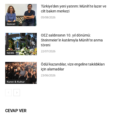
Türkiye’den yeni yatırım: Münih’te lazer ve
cilt bakım merkezi
05/08/2026
Güncel
OEZ saldırısının 10. yıl dönümü:
Steinmeier’in katılımıyla Münih’te anma
töreni
22/07/2026
NEWS
Ödül kazandılar, vize engeline takıldıkları
için alamadılar
23/06/2026
Kunst & Kultur
CEVAP VER