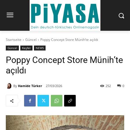
Startseite
Güncel
Poppy Concept Store Münih’te açıldı
Güncel
Keşfet
NEWS
Poppy Concept Store Münih’te
açıldı
By
Hamide Türker
27/03/2026
252
0