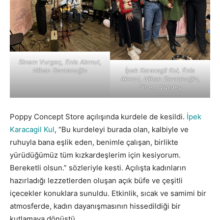
Sinem Vurgeç, Enis Akmut,
Nihan Devranoğlu
İpek Karacagil Kul, Enis
Akmut, Nihan Devranoğlu,
Sinem Vurgeç
Poppy Concept Store açılışında kurdele de kesildi.
İpek
Karacagil Kul
, “Bu kurdeleyi burada olan, kalbiyle ve
ruhuyla bana eşlik eden, benimle çalışan, birlikte
yürüdüğümüz tüm kızkardeşlerim için kesiyorum.
Bereketli olsun.” sözleriyle kesti. Açılışta kadınların
hazırladığı lezzetlerden oluşan açık büfe ve çeşitli
içecekler konuklara sunuldu. Etkinlik, sıcak ve samimi bir
atmosferde, kadın dayanışmasının hissedildiği bir
kutlamaya dönüştü.