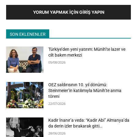
YORUM YAPMAK İÇIN GIRIŞ YAPIN
SON EKLENENLER
Türkiye’den yeni yatırım: Münih’te lazer ve
cilt bakım merkezi
05/08/2026
OEZ saldırısının 10. yıl dönümü:
Steinmeier’in katılımıyla Münih’te anma
töreni
22/07/2026
Kadir İnanır’a veda: “Kadir Abi” Almanya’da
da derin izler bırakarak gitti…
28/06/2026