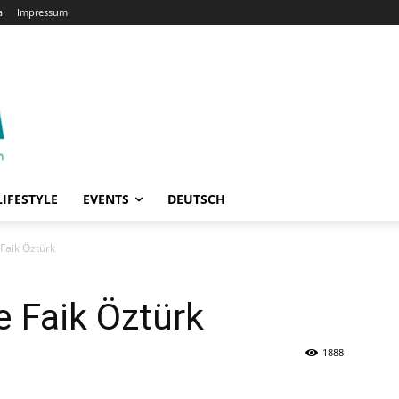
a
Impressum
LIFESTYLE
EVENTS
DEUTSCH
Faik Öztürk
 Faik Öztürk
1888