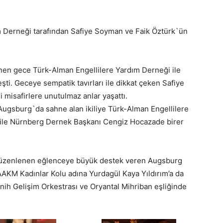
 Derneği tarafından Safiye Soyman ve Faik Öztürk`ün
nen gece Türk-Alman Engellilere Yardım Derneği ile
ti. Geceye sempatik tavırları ile dikkat çeken Safiye
 misafirlere unutulmaz anlar yaşattı.
ugsburg`da sahne alan ikiliye Türk-Alman Engellilere
ile Nürnberg Dernek Başkanı Cengiz Hocazade birer
la düzenlenen eğlenceye büyük destek veren Augsburg
 AAKM Kadınlar Kolu adına Yurdagül Kaya Yıldırım’a da
Münih Gelişim Orkestrası ve Oryantal Mihriban eşliğinde