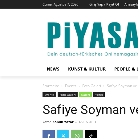
Cuma, Ağustos 7, 2026
Giriş Yap / Kayıt Ol
Anasayf
NEWS
KUNST & KULTUR
PEOPLE & 
Startseite
Events
Foto Galeri
Safiye Soyman ve 
Events
Foto Galeri
Galeri
Yerel
Safiye Soyman ve
Yazar
Konuk Yazar
-
18/03/2013