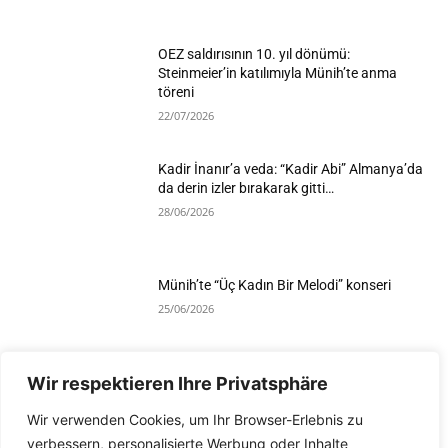
OEZ saldırısının 10. yıl dönümü:
Steinmeier’in katılımıyla Münih’te anma
töreni
22/07/2026
Kadir İnanır’a veda: “Kadir Abi” Almanya’da
da derin izler bırakarak gitti…
28/06/2026
Münih’te “Üç Kadın Bir Melodi” konseri
25/06/2026
Wir respektieren Ihre Privatsphäre
Devamını Göster
Wir verwenden Cookies, um Ihr Browser-Erlebnis zu
verbessern, personalisierte Werbung oder Inhalte