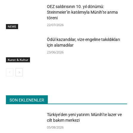
OEZ saldırısının 10. yıl dönümü:
Steinmeier’in katılımıyla Münih’te anma
töreni
22/07/2026
NEWS
Ödül kazandılar, vize engeline takıldıkları
için alamadılar
23/06/2026
Kunst & Kultur
SON EKLENENLER
Türkiye’den yeni yatırım: Münih’te lazer ve
cilt bakım merkezi
05/08/2026