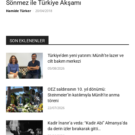
Sönmez ile Türkiye Akşamı
Hamide Türker
-
20/04/2018
SON EKLENENLER
Türkiye’den yeni yatırım: Münih’te lazer ve
cilt bakım merkezi
05/08/2026
OEZ saldırısının 10. yıl dönümü:
Steinmeier’in katılımıyla Münih’te anma
töreni
22/07/2026
Kadir İnanır’a veda: “Kadir Abi” Almanya’da
da derin izler bırakarak gitti…