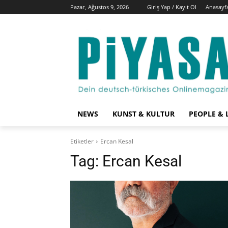
Pazar, Ağustos 9, 2026
Giriş Yap / Kayıt Ol
Anasayf
NEWS
KUNST & KULTUR
PEOPLE & 
Etiketler
Ercan Kesal
Tag:
Ercan Kesal