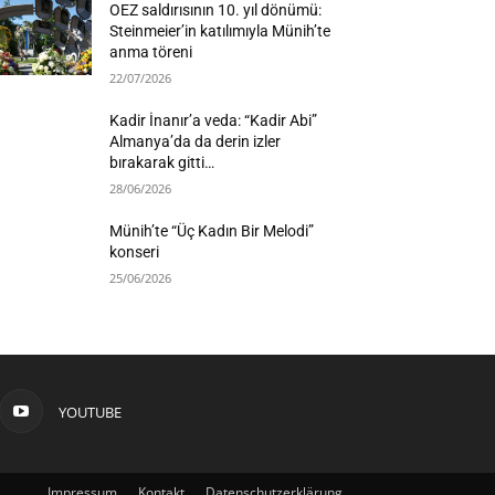
OEZ saldırısının 10. yıl dönümü:
Steinmeier’in katılımıyla Münih’te
anma töreni
22/07/2026
Kadir İnanır’a veda: “Kadir Abi”
Almanya’da da derin izler
bırakarak gitti…
28/06/2026
Münih’te “Üç Kadın Bir Melodi”
konseri
25/06/2026
YOUTUBE
Impressum
Kontakt
Datenschutzerklärung