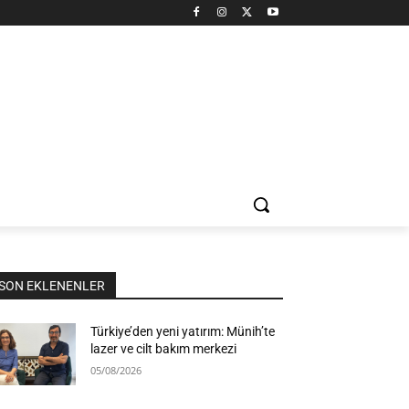
SON EKLENENLER
Türkiye’den yeni yatırım: Münih’te
lazer ve cilt bakım merkezi
05/08/2026