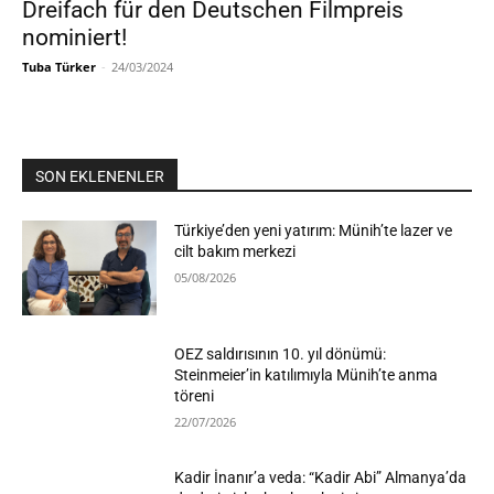
Dreifach für den Deutschen Filmpreis
nominiert!
Tuba Türker
-
24/03/2024
SON EKLENENLER
Türkiye’den yeni yatırım: Münih’te lazer ve
cilt bakım merkezi
05/08/2026
OEZ saldırısının 10. yıl dönümü:
Steinmeier’in katılımıyla Münih’te anma
töreni
22/07/2026
Kadir İnanır’a veda: “Kadir Abi” Almanya’da