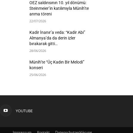
OEZ saldırısının 10. yıl dönümü:
Steinmeier’in katılımıyla Münih’te
anma töreni
22/07/2026
Kadir İnanır’a veda: “Kadir Abi”
Almanya’da da derin izler
bırakarak gitti…
28/06/2026
Münih’te “Üç Kadın Bir Melodi”
konseri
25/06/2026
YOUTUBE
Impressum
Kontakt
Datenschutzerklärung