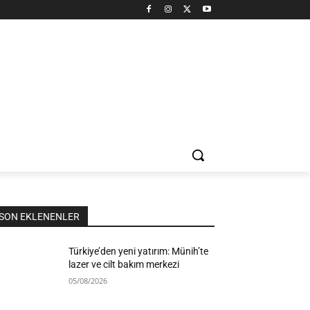
SON EKLENENLER
Türkiye’den yeni yatırım: Münih’te
lazer ve cilt bakım merkezi
05/08/2026