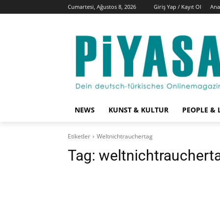
Cumartesi, Ağustos 8, 2026
Giriş Yap / Kayıt Ol
Ana
NEWS
KUNST & KULTUR
PEOPLE & 
Etiketler
Weltnichtrauchertag
Tag:
weltnichtrauchert