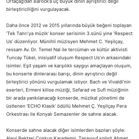
Ortaçağ’dan Barock’a üç büyük dinin ayrıştırıcı değil
birleştiriciliğini vurgulayacak.
Daha önce 2012 ve 2015 yıllarında büyük beğeni toplayan
‘Tek Tanrı’ya müzik’ konser serisinin 3.sünü yine ‘Respect
Us’ düzenliyor. Münihli müzisyen Mehmet C. Yeşilçay,
ressam Av. Dr. Temel Nal ile tercüman ve kültür aktivisti
Tuncay Tükel, inisiyatif oluşum Respect Us’ın arkasındaki
isimler. Eşit yaşam ve karşılıklı saygıyı amaçlayan oluşum,
bu konserle dinlerarası barışı, dinin ayrıştırıcı değil
birleştirici yönünü vurgulamak istiyor. Bach ve Vivaldi’nin
eserleri, Ermeni kilise müziği, Sefarad ve Sufi müziğinin
bir arada yankılanacağı konserde, müzikal yönetimi de
üstlenen ‘ECHO Klasik’ ödüllü Mehmet Ç. Yeşilçay Pera
Orkestrası ile Konyalı Semazenler de sahne alacak.
Konserde sahne alacak diğer isimlerden bazıları şöyle:
Alevi Bektaşi Coşkun Karademir, Tasavvuf solisti Ahmet