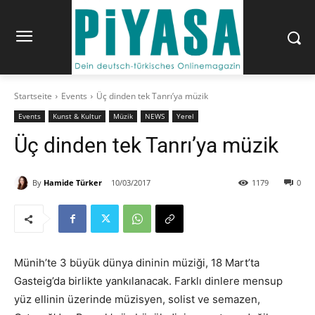
Startseite
Events
Üç dinden tek Tanrı’ya müzik
Events
Kunst & Kultur
Müzik
NEWS
Yerel
Üç dinden tek Tanrı’ya müzik
By
Hamide Türker
10/03/2017
1179
0
Münih’te 3 büyük dünya dininin müziği, 18 Mart’ta
Gasteig’da birlikte yankılanacak. Farklı dinlere mensup
yüz ellinin üzerinde müzisyen, solist ve semazen,