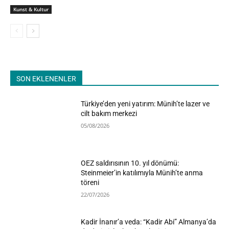
Kunst & Kultur
SON EKLENENLER
Türkiye’den yeni yatırım: Münih’te lazer ve
cilt bakım merkezi
05/08/2026
OEZ saldırısının 10. yıl dönümü:
Steinmeier’in katılımıyla Münih’te anma
töreni
22/07/2026
Kadir İnanır’a veda: “Kadir Abi” Almanya’da