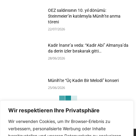
OEZ saldırısının 10. yıl dönümü:
Steinmeier’in katılımıyla Münih’te anma
töreni
22/07/2026
Kadir İnanır’a veda: “Kadir Abi” Almanya’da
da derin izler bırakarak gitti…
28/06/2026
Münih’te “Üç Kadın Bir Melodi” konseri
25/06/2026
Wir respektieren Ihre Privatsphäre
Devamını Göster
Wir verwenden Cookies, um Ihr Browser-Erlebnis zu
verbessern, personalisierte Werbung oder Inhalte
bereitzustellen und unseren Datenverkehr zu analysieren.