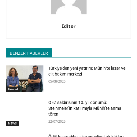
Editor
BENZER HABERLER
Türkiye’den yeni yatırım: Münih’te lazer ve
cilt bakım merkezi
05/08/2026
Güncel
OEZ saldırısının 10. yıl dönümü:
Steinmeier’in katılımıyla Münih’te anma
töreni
22/07/2026
NEWS
Ödül kazandılar, vize engeline takıldıkları