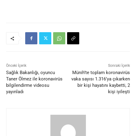
Önceki İçerik
Sonraki İçerik
Sağlık Bakanlığı, oyuncu
Münih’te toplam koronavirüs
Taner Ölmez ile koronavirüs
vaka sayısı 1.316’ya çıkarken
bilgilendirme videosu
bir kişi hayatını kaybetti, 2
yayınladı
kişi iyileşti